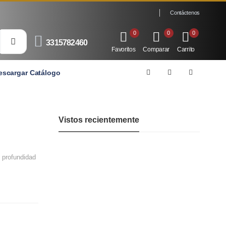
Contáctenos
0
0
0
3315782460
Favoritos
Comparar
Carrito
escargar Catálogo
Vistos recientemente
y profundidad