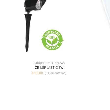
JARDINES Y TERRAZAS
ZE-LSPLASTIC-5W
(0 Comentarios)